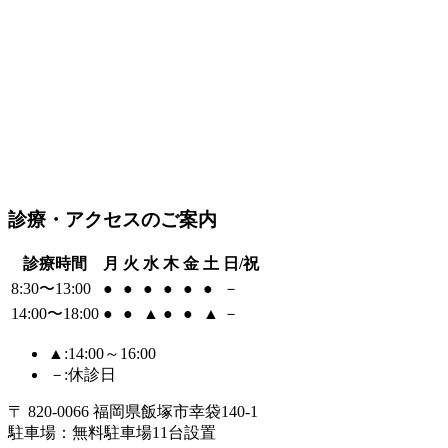
診療・アクセスのご案内
診療時間
月
火
水
木
金
土
日/祝
8:30〜13:00
●
●
●
●
●
●
－
14:00〜18:00
●
●
▲
●
●
▲
－
▲
:14:00～16:00
－
:休診日
〒 820-0066 福岡県飯塚市幸袋140-1
駐車場：無料駐車場11台設置