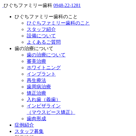
ひぐちファミリー歯科
0948-22-1281
ひぐちファミリー歯科のこと
ひぐちファミリー歯科のこと
スタッフ紹介
設備について
よくあるご質問
歯の治療について
歯の治療について
審美治療
ホワイトニング
インプラント
再生療法
歯周病治療
矯正治療
入れ歯（義歯）
インビザライン
（マウスピース矯正）
歯肉形成
症例紹介
スタッフ募集