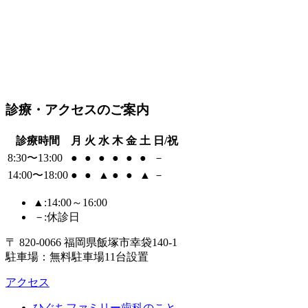
診療・アクセスのご案内
診療時間
月
火
水
木
金
土
日/祝
8:30〜13:00
●
●
●
●
●
●
－
14:00〜18:00
●
●
▲
●
●
▲
－
▲
:14:00～16:00
－
:休診日
〒 820-0066 福岡県飯塚市幸袋140-1
駐車場：無料駐車場11台設置
アクセス
ひぐちファミリー歯科のこと