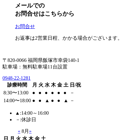
メールでの
お問合せはこちらから
お問合せ
お返事は2営業日程、かかる場合がございます。
〒820-0066 福岡県飯塚市幸袋140-1
駐車場：無料駐車場11台設置
0948-22-1281
診療時間
月
火
水
木
金
土
日/祝
8:30〜13:00
●
●
●
●
●
●
－
14:00〜18:00
●
●
▲
●
●
▲
－
▲
:14:00～16:00
－
:休診日
«
8月
»
日
月
火
水
木
金
土