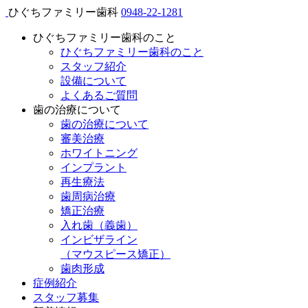
ひぐちファミリー歯科
0948-22-1281
ひぐちファミリー歯科のこと
ひぐちファミリー歯科のこと
スタッフ紹介
設備について
よくあるご質問
歯の治療について
歯の治療について
審美治療
ホワイトニング
インプラント
再生療法
歯周病治療
矯正治療
入れ歯（義歯）
インビザライン
（マウスピース矯正）
歯肉形成
症例紹介
スタッフ募集