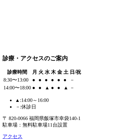
診療・アクセスのご案内
診療時間
月
火
水
木
金
土
日/祝
8:30〜13:00
●
●
●
●
●
●
－
14:00〜18:00
●
●
▲
●
●
▲
－
▲
:14:00～16:00
－
:休診日
〒 820-0066 福岡県飯塚市幸袋140-1
駐車場：無料駐車場11台設置
アクセス