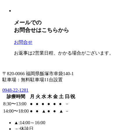
メールでの
お問合せはこちらから
お問合せ
お返事は2営業日程、かかる場合がございます。
〒820-0066 福岡県飯塚市幸袋140-1
駐車場：無料駐車場11台設置
0948-22-1281
診療時間
月
火
水
木
金
土
日/祝
8:30〜13:00
●
●
●
●
●
●
－
14:00〜18:00
●
●
▲
●
●
▲
－
▲
:14:00～16:00
－
:休診日