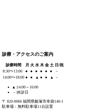
診療・アクセスのご案内
診療時間
月
火
水
木
金
土
日/祝
8:30〜13:00
●
●
●
●
●
●
－
14:00〜18:00
●
●
▲
●
●
▲
－
▲
:14:00～16:00
－
:休診日
〒 820-0066 福岡県飯塚市幸袋140-1
駐車場：無料駐車場11台設置