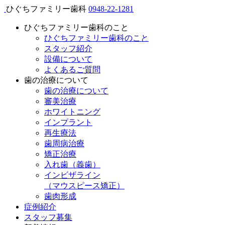
ひぐちファミリー歯科
0948-22-1281
ひぐちファミリー歯科のこと
ひぐちファミリー歯科のこと
スタッフ紹介
設備について
よくあるご質問
歯の治療について
歯の治療について
審美治療
ホワイトニング
インプラント
再生療法
歯周病治療
矯正治療
入れ歯（義歯）
インビザライン
（マウスピース矯正）
歯肉形成
症例紹介
スタッフ募集