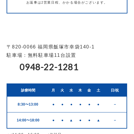
お返事は2営業日程、かかる場合がございます。
〒820-0066 福岡県飯塚市幸袋140-1
駐車場：無料駐車場11台設置
0948-22-1281
診療時間
月
火
水
木
金
土
日/祝
8:30〜13:00
●
●
●
●
●
●
－
14:00〜18:00
●
●
▲
●
●
▲
－