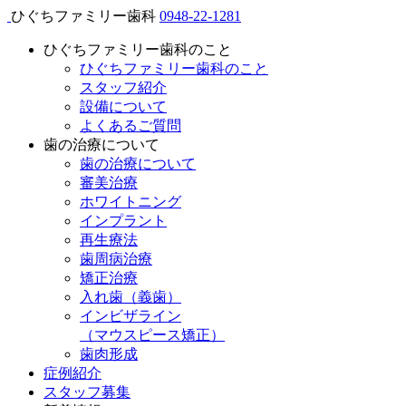
ひぐちファミリー歯科
0948-22-1281
ひぐちファミリー歯科のこと
ひぐちファミリー歯科のこと
スタッフ紹介
設備について
よくあるご質問
歯の治療について
歯の治療について
審美治療
ホワイトニング
インプラント
再生療法
歯周病治療
矯正治療
入れ歯（義歯）
インビザライン
（マウスピース矯正）
歯肉形成
症例紹介
スタッフ募集