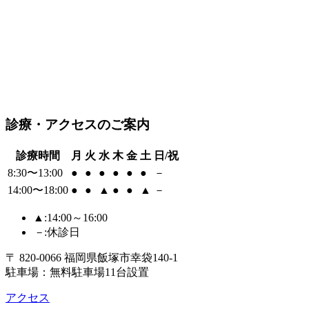
診療・アクセスのご案内
診療時間
月
火
水
木
金
土
日/祝
8:30〜13:00
●
●
●
●
●
●
－
14:00〜18:00
●
●
▲
●
●
▲
－
▲
:14:00～16:00
－
:休診日
〒 820-0066 福岡県飯塚市幸袋140-1
駐車場：無料駐車場11台設置
アクセス