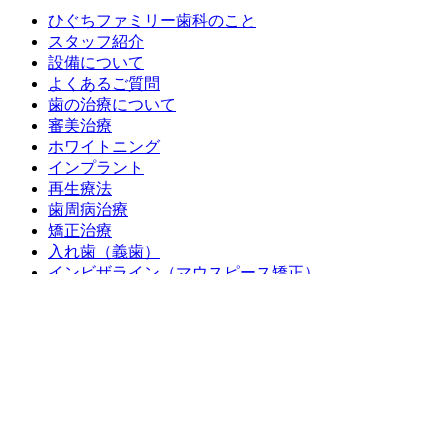
ひぐちファミリー歯科のこと
スタッフ紹介
設備について
よくあるご質問
歯の治療について
審美治療
ホワイトニング
インプラント
再生療法
歯周病治療
矯正治療
入れ歯（義歯）
インビザライン（マウスピース矯正）
歯肉形成
症例紹介
スタッフ募集
新着情報
お問合せ
プライバシーポリシー
© 2021 HIGUCHI FAMILY DENTAL CLINIC